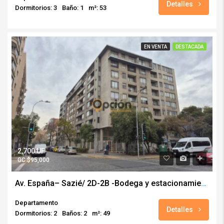
Detalles
Dormitorios: 3
Baño: 1
m²: 53
EN VENTA
DESTACADA
2,700 UF
GC:$95,000
Av. España– Sazié/ 2D-2B -Bodega y estacionamiento
Departamento
Detalles
Dormitorios: 2
Baños: 2
m²: 49