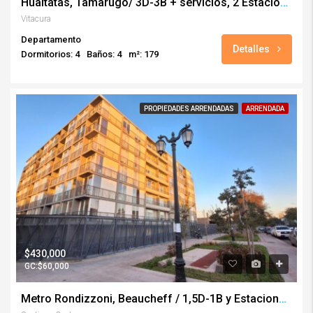
Hualtatas, Tamarugo/ 3D-3B + servicios, 2 Estacionamientos y Bodega
Vitacura
Departamento
Detalles
Dormitorios: 4
Baños: 4
m²: 179
PROPIEDADES ARRENDADAS
ARRENDADA
$430,000
GC:$60,000
Metro Rondizzoni, Beaucheff / 1,5D-1B y Estacionamiento (amoblado)