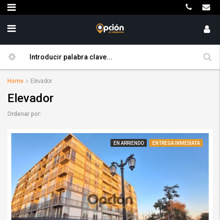
Home
Elevador
Elevador
Ordenar por:
EN ARRIENDO
ENTREGA INMEDIATA