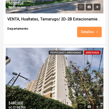
10,500 UF
GC:$270,000
VENTA, Hualtatas, Tamarugo/ 2D-2B Estacionamiento y Bodega
Departamento
Detalles
PROPIEDADES ARRENDADAS
ARRENDADA
$480,000
GC:$100,000