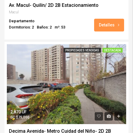
Av. Macul- Quilín/ 2D 2B Estacionamiento
Macul
Departamento
Detalles
Dormitorios: 2
Baños: 2
m²: 53
PROPIEDADES VENDIDAS
DESTACADA
2,870 UF
GC:$75,000
Decima Avenida- Metro Cuidad del Niño- 2D 2B