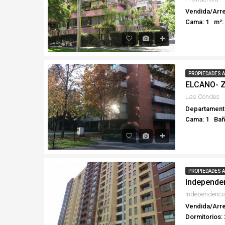
Vendida/Arre
Cama: 1
m²:
PROPIEDADES 
ELCANO- Z
Las Condes
Departament
Cama: 1
Bañ
PROPIEDADES 
Independen
Independenci
Vendida/Arre
Dormitorios: 