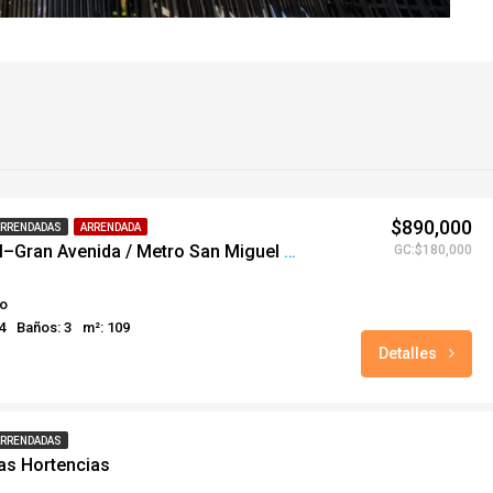
$890,000
ARRENDADAS
ARRENDADA
Teresa Vial–Gran Avenida / Metro San Miguel 4D · 2,5B · Bod. y Est.
GC:$180,000
o
4
Baños: 3
m²: 109
Detalles
ARRENDADAS
as Hortencias