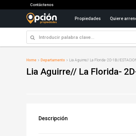
Contáctenos
Propiedades
Quiere arren
Home
Departamento
Lia Aguirre// La Florida- 2D-1B//ESTA
Lia Aguirre// La Florida
Descripción