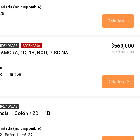
ndada (no disponible)
 45
Detalles
$560,000
ARRENDADAS
ARRENDADA
AMORA, 1D, 1B, BOD, PISCINA
GC:$100,000
o
o: 1
m²: 68
Detalles
ARRENDADAS
cia – Colón / 2D – 1B
a
ndada (no disponible)
2
Baño: 1
m²: 37