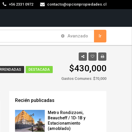
+56 2331 0972
contacto@opcionpropiedades.cl
Avanzado
Ir
$430,000
ARRENDADAS
DESTACADA
Gastos Comunes: $70,000
Recién publicadas
Metro Rondizzoni,
Beaucheff / 1D-1B y
Estacionamiento
(amoblado)